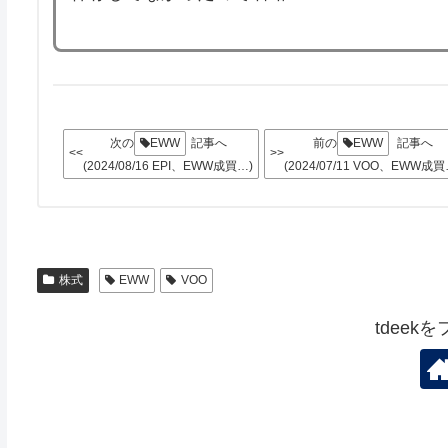
次の
EWW
記事へ
前の
EWW
記事へ
<<
>>
(2024/08/16 EPI、EWW成買…)
(2024/07/11 VOO、EWW成買
株式
EWW
VOO
tdeek