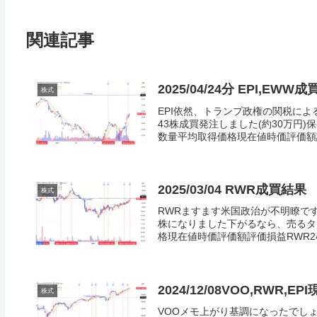
関連記事
2025/04/24分 EPI,EWW
株式
EPI依然、トランプ政権の関税によ
43株成買発注しました(約30万円
数量平均取得価格現在値時価評価額評
2025/03/04 RWR成買結果
株式
RWRますます米国政治が不明瞭ですが
株になりました下がるなら、売るタ
格現在値時価評価額評価損益RWR248 
2024/12/08VOO,RWR,E
株式
VOOメモ上がり基調になったでしょう