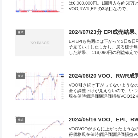
は6,000,000円。1回購入を約
VOO,RWR,EPIの3項目なので、...
2024/07/23分 EPI成売結果
株式
EPIEPIも先週には下がって3日
子見ていましたしかし、戻る様子無
した結果、-118,060円の利益確定です
2024/08/20 VOO、RWR
株式
VOO引き続き下がってないようなの
全く調整下げが見えないので、いつ
現在値時価評価額評価損益VOO32 株50
2024/05/16 VOO、EPI
株式
VOOVOOがさらに上がったよう
得価格現在値時価評価額評価損益VOO20 株46