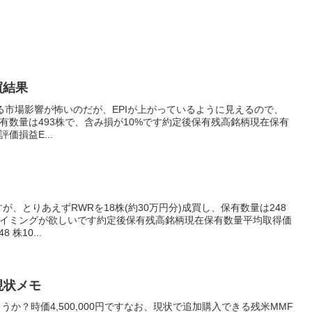
成買結果
る市場影響が怖いのだが、EPIが上がっているように見えるので、
)保有数量は493株で、含み損が10%です約定後保有残高銘柄現在保有
価損益E...
、とりあえずRWRを18株(約30万円分)成買し、保有数量は248
イミングが欲しいです約定後保有残高銘柄現在保有数量平均取得価
株10...
PI現状メモ
か？時価4,500,000円ですなお、現状で追加購入できる残米MMF