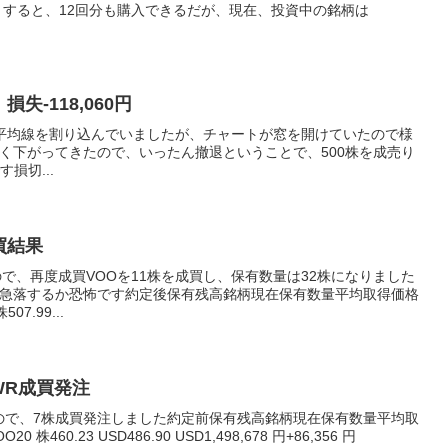
50万とすると、12回分も購入できるだが、現在、投資中の銘柄は
、損失-118,060円
/9日平均線を割り込んでいましたが、チャートが窓を開けていたので様
く下がってきたので、いったん撤退ということで、500株を成売り
損切...
成買結果
で、再度成買VOOを11株を成買し、保有数量は32株になりました
急落するか恐怖です約定後保有残高銘柄現在保有数量平均取得価格
7.99...
、RWR成買発注
なので、7株成買発注しました約定前保有残高銘柄現在保有数量平均取
0.23 USD486.90 USD1,498,678 円+86,356 円