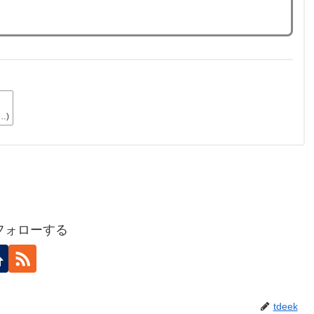
…)
をフォローする
tdeek