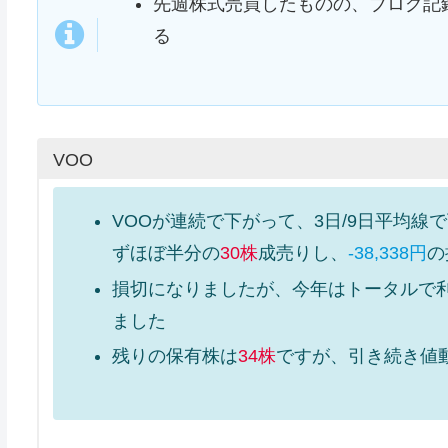
先週株式売買したものの、ブログ記
る
VOO
VOOが連続で下がって、3日/9日平均
ずほぼ半分の
30株
成売りし、
-38,338円
の
損切になりましたが、今年はトータルで
ました
残りの保有株は
34株
ですが、引き続き値