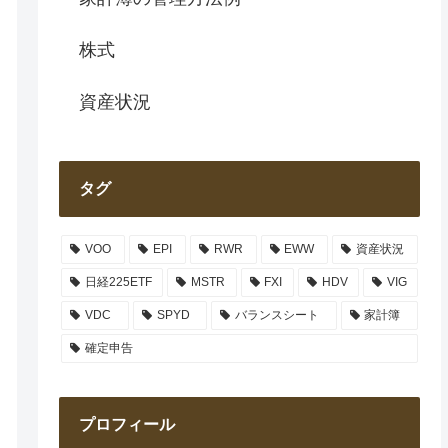
株式
資産状況
タグ
VOO
EPI
RWR
EWW
資産状況
日経225ETF
MSTR
FXI
HDV
VIG
VDC
SPYD
バランスシート
家計簿
確定申告
プロフィール