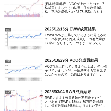
(日本時間)昨夜、VOOが上がったので、7
株成買しましたその結果、保有数量166
株、平均取得価格は423.78USDになりまし
た
2025/12/15分 EWW成買結果
株式
EWWEWWが上昇しているように見えるの
で、25株(約30万円分)成買し、保有数量は
171株になりましたこのまま上がってくれ
ればいいのですが・・・の気持ちです約定
後保有残高(時価は2025/12/18時点)銘柄現
在保有数量平均取得価格現在値...
2025/10/29分 VOO分成買結果
株式
VOO直近上昇しているように見え、多少様
子見ていましたが、一応急落する雰囲気で
はなかったので、恐怖はありますが、3株
(約30万円分)成買し、保有数量は39株にな
りました約定後保有残高銘柄現在保有数量
平均取得価格現在値時価評価額評価損益
VOO...
2025/03/04 RWR成買結果
株式
RWRますます米国政治が不明瞭ですが、
とりあえずRWRを18株(約30万円分)成買
し、保有数量は248株になりました下がる
なら、売るタイミングが欲しいです約定後