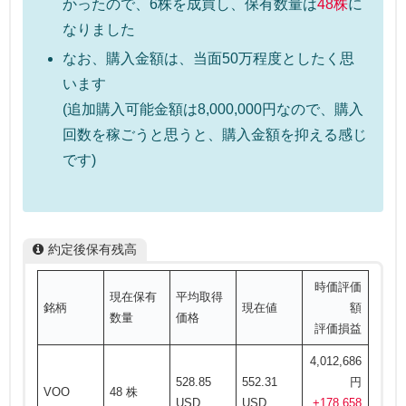
かったので、6株を成買し、保有数量は
48株
に
なりました
なお、購入金額は、当面50万程度としたく思
います
(追加購入可能金額は8,000,000円なので、購入
回数を稼ごうと思うと、購入金額を抑える感じ
です)
約定後保有残高
時価評価
現在保有
平均取得
銘柄
現在値
額
数量
価格
評価損益
4,012,686
528.85
552.31
円
VOO
48 株
USD
USD
+178,658