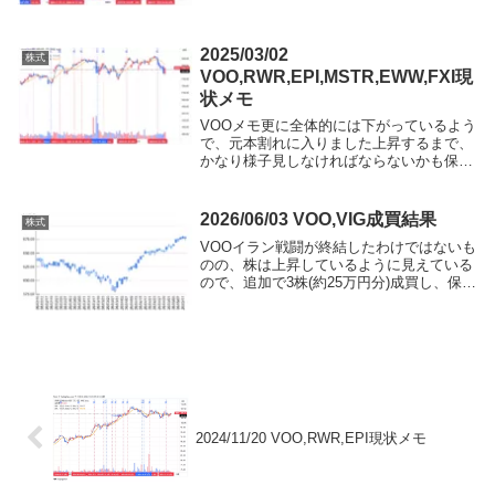
保有残高銘柄現在保有数量平均取得価格現
在値時価評価額評価損益RWR248 株10...
2025/03/02
株式
VOO,RWR,EPI,MSTR,EWW,FXI現
状メモ
VOOメモ更に全体的には下がっているよう
で、元本割れに入りました上昇するまで、
かなり様子見しなければならないかも保有
残高銘柄現在保有数量平均取得価格現在値
時価評価額評価損益VOO26 株543.82
USD546.33 USD2,139,3...
2026/06/03 VOO,VIG成買結果
株式
VOOイラン戦闘が終結したわけではないも
のの、株は上昇しているように見えている
ので、追加で3株(約25万円分)成買し、保有
数量は15株になりました2026/06/07時点
保有残高銘柄現在保有数量平均取得価格現
在値時価評価額評価損益VOO1...
2024/11/20 VOO,RWR,EPI現状メモ