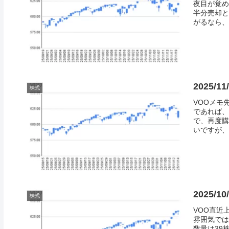
夜目が覚め
半分売却と
がるなら、
2025/1
株式
VOOメモ
であれば、
で、再度購
いですが、
2025/
株式
VOO直近
雰囲気では
数量は39