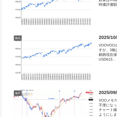
時価評価額評
2025/
株式
VOOVO
すが、3株
銘柄現在保
USD615...
2025/0
株式
VOOメモ
不便になっ
チャート確
ようにしま