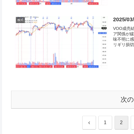
2025/0
株式
VOO成売
ア関係が緩
味不明に感
リギリ損切
次
前
1
2