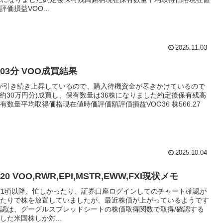
価損益VOO...
2025.11.03
10/03分 VOO成買結果
Oが引き続き上昇しているので、購入待機資金が尽きかけているので
(約30万円分)成買し、保有数量は36株になりました約定後保有残高
有数量平均取得価格現在値時価評価額評価損益VOO36 株566.27
2025.10.04
9/20 VOO,RWR,EPI,MSTR,EWW,FXI現状メモ
7/1頃以降、忙しかったり、証券口座ログインしてのチャート確認が
たりで株を放置していましたが、最近株価が上がっているようです
認は、グーグルスプレッドシートの株価取得関数で取得/確認する
した米国株しか対...