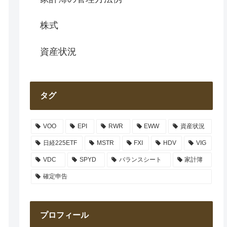
株式
資産状況
タグ
VOO
EPI
RWR
EWW
資産状況
日経225ETF
MSTR
FXI
HDV
VIG
VDC
SPYD
バランスシート
家計簿
確定申告
プロフィール