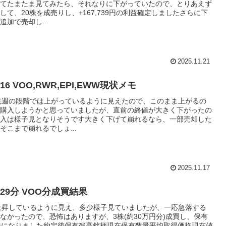
てたまたま見てみたら、それなりに下がっていたので、とりあえず
して、20株を成売りし、+167,739円の利益確定しましたさらに下
追加で売却し...
2025.11.21
1/16 VOO,RWR,EPI,EWW現状メモ
先週の段階では上がっているように見えたので、このまま上がるの
購入しようかと思っていましたが、直前の終値が大きく下がったの
入は様子見となりそうです大きく下げて崩れるなら、一部売却した
そこまで崩れるでしょ...
2025.11.17
10/29分 VOO分成買結果
上昇しているように見え、多少様子見ていましたが、一応急落する
なかったので、恐怖はありますが、3株(約30万円分)成買し、保有
株になりました約定後保有残高銘柄現在保有数量平均取得価格現在値