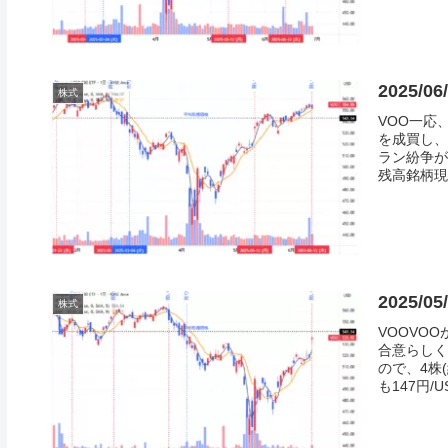
2025/0
株式
VOO一応
を成買し、
ラン紛争が
残高銘柄現在
2025/0
株式
VOOVO
合意らしく
ので、4株
も147円/U