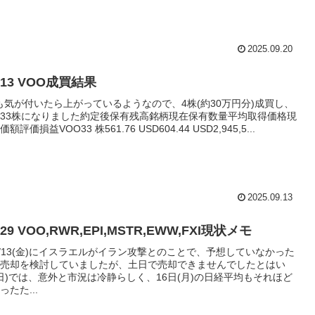
2025.09.20
9/13 VOO成買結果
Oも気が付いたら上がっているようなので、4株(約30万円分)成買し、
33株になりました約定後保有残高銘柄現在保有数量平均取得価格現
評価損益VOO33 株561.76 USD604.44 USD2,945,5...
2025.09.13
6/29 VOO,RWR,EPI,MSTR,EWW,FXI現状メモ
6/13(金)にイスラエルがイラン攻撃とのことで、予想していなかった
売却を検討していましたが、土日で売却できませんでしたとはい
(日)では、意外と市況は冷静らしく、16日(月)の日経平均もそれほど
たた...