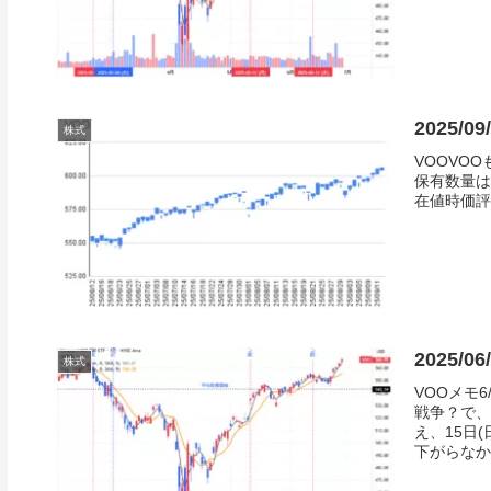
2025/0
株式
VOOVO
保有数量は
在値時価評価額
2025/0
株式
VOOメモ
戦争？で、
え、15日
下がらなかっ