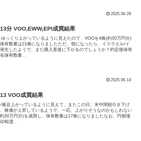
2025.06.29
6/13分 VOO,EWW,EPI成買結果
、ゆっくり上がっているように見えたので、VOOを4株(約30万円分)
保有数量は21株になりましたただ、朝になったら、イスラエル/イ
発生したようで、また購入直後に下がるのでしょうか？約定後保有
保有数量...
2025.06.14
5/13 VOO成買結果
Oが最近上がっているように見えて、またこの日、米中関税引き下げ
、株価が上昇しているようで、一応、上がりそうなのかもしれない
(約30万円分)を成買し、保有数量は17株になりましたなお、円相場
SD程度...