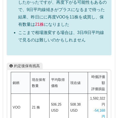
したかったですが、再度下がる可能性もあるの
で、9日平均線傾きがプラスになるまで待った
結果、昨日にに再度VOOを11株を成買し、保
有数量は
21株
になりました
ここまで相場激変する場合は、3日/9日平均線
で見るのは難しいのかもしれません
約定後保有残高
時価評価
現在保有
平均取得
銘柄
現在値
額
数量
価格
評価損益
1,592,322
506.25
508.38
円
VOO
21 株
USD
USD
-54,168
円