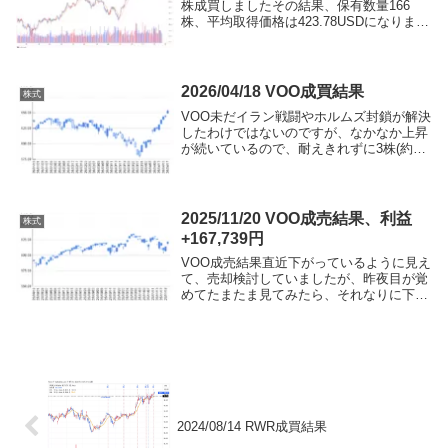
株成買しましたその結果、保有数量166
株、平均取得価格は423.78USDになりまし
た
2026/04/18 VOO成買結果
株式
VOO未だイラン戦闘やホルムズ封鎖が解決
したわけではないのですが、なかなか上昇
が続いているので、耐えきれずに3株(約25
万円分)成買し、保有数量は6株になりまし
た終結して、株価上昇してほしいものです
約定後保有残高銘柄現在保有数量平均取得
価格...
2025/11/20 VOO成売結果、利益
株式
+167,739円
VOO成売結果直近下がっているように見え
て、売却検討していましたが、昨夜目が覚
めてたまたま見てみたら、それなりに下が
っていたので、とりあえず半分売却とし
て、20株を成売りし、+167,739円の利益確
定しましたさらに下がるなら、追加で売却
し...
2024/08/14 RWR成買結果