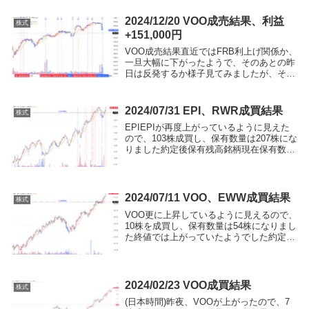
2024/12/20 VOO成売結果、利益
株式
+151,000円
VOO成売結果直近ではFRB利上げ関係か、
一旦大幅に下がったようで、そのあとの昨
日は反発するか様子見てみましたが、それ
ほど反発しなかったように見えましたまだ
含み益状態だったので、ほぼ多めの成売と
して、30株を成売りし、+151,114円の利...
2024/07/31 EPI、RWR成買結果
株式
EPIEPIが再度上がっているように見えた
ので、103株成買し、保有数量は207株にな
りました約定後保有残高銘柄現在保有数量
平均取得価格現在値時価評価額評価損益
EPI207 株49.22 USD49.99 USD1,545,773
円-28...
2024/07/11 VOO、EWW成買結果
株式
VOO更に上昇しているように見えるので、
10株を成買し、保有数量は54株になりまし
た終値では上がっていたようでした約定後
保有残高銘柄現在保有数量平均取得価格現
在値時価評価額評価損益VOO54 株502.74
USD515.81 USD4,5...
2024/02/23 VOO成買結果
株式
(日本時間)昨夜、VOOが上がったので、7