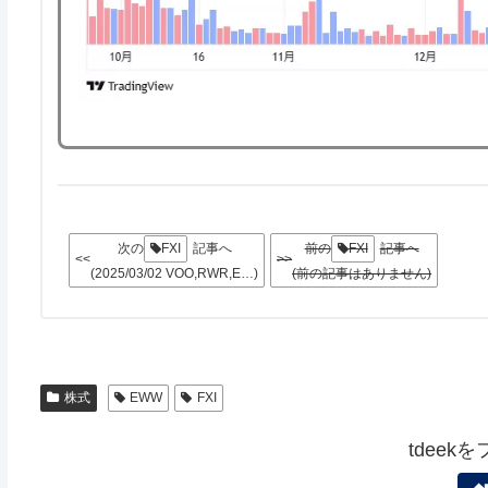
次の
FXI
記事へ
前の
FXI
記事へ
<<
>>
(2025/03/02 VOO,RWR,E…)
(前の記事はありません)
株式
EWW
FXI
tdeek