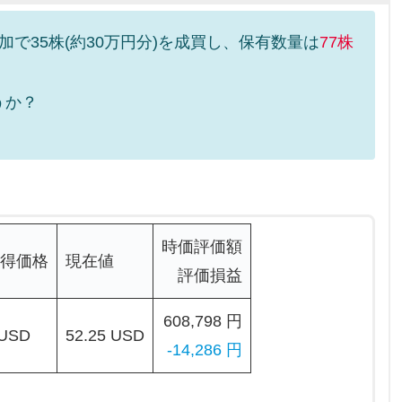
で35株(約30万円分)を成買し、保有数量は
77株
うか？
時価評価額
得価格
現在値
評価損益
608,798 円
 USD
52.25 USD
-14,286 円