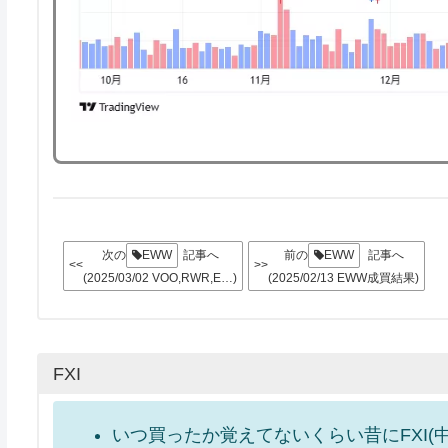
次の
EWW
記事へ
前の
EWW
記事へ
<<
>>
(2025/03/02 VOO,RWR,E…)
(2025/02/13 EWW成買結果)
FXI
いつ買ったか覚えてないくらい昔にFXI(