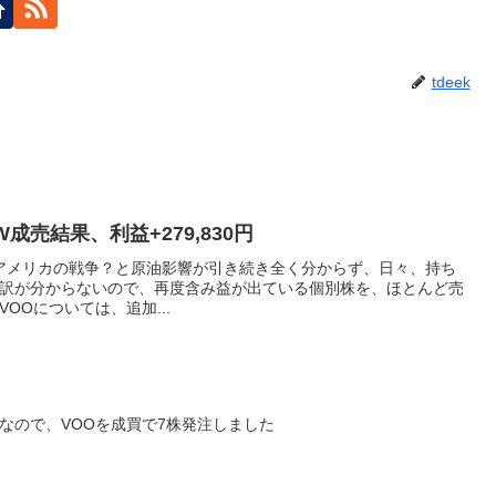
tdeek
,EWW成売結果、利益+279,830円
/アメリカの戦争？と原油影響が引き続き全く分からず、日々、持ち
訳が分からないので、再度含み益が出ている個別株を、ほとんど売
OOについては、追加...
なので、VOOを成買で7株発注しました