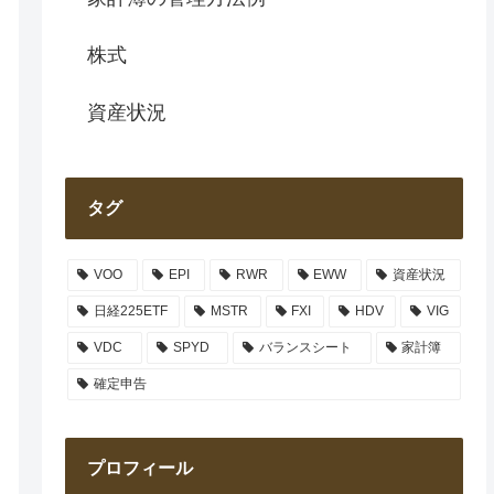
株式
資産状況
タグ
VOO
EPI
RWR
EWW
資産状況
日経225ETF
MSTR
FXI
HDV
VIG
VDC
SPYD
バランスシート
家計簿
確定申告
プロフィール