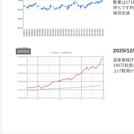
数量は17
持ちです約
格現在値...
2025/
資産状況
資産推移評価総
190万程
上げ観測が