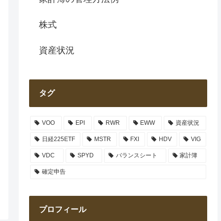
株式
資産状況
タグ
VOO
EPI
RWR
EWW
資産状況
日経225ETF
MSTR
FXI
HDV
VIG
VDC
SPYD
バランスシート
家計簿
確定申告
プロフィール