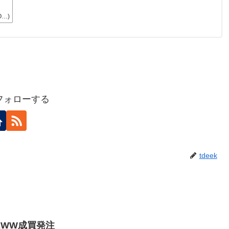
O…)
をフォローする
tdeek
果、EWW成買発注