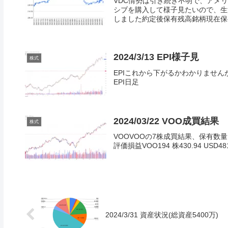
VDC情勢は引き続き不明で、アメ
シブを購入して様子見たいので、生活
しました約定後保有残高銘柄現在保有
2024/3/13 EPI様子見
株式
EPIこれから下がるかわかりませんが
EPI日足
2024/03/22 VOO成買結果
株式
VOOVOOの7株成買結果、保有数
評価損益VOO194 株430.94 USD481.3
2024/3/31 資産状況(総資産5400万)