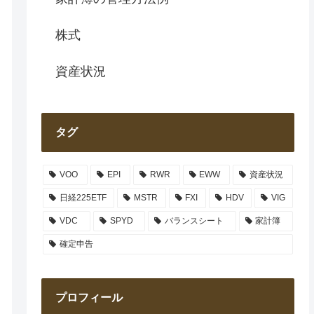
株式
資産状況
タグ
VOO
EPI
RWR
EWW
資産状況
日経225ETF
MSTR
FXI
HDV
VIG
VDC
SPYD
バランスシート
家計簿
確定申告
プロフィール