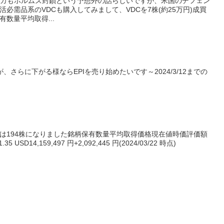
リカもホルムズ封鎖という予想外の話らしいですが、米国のデフェン
必需品系のVDCも購入してみまして、VDCを7株(約25万円)成買
数量平均取得...
、さらに下がる様ならEPIを売り始めたいです～2024/3/12までの
量は194株になりました銘柄保有数量平均取得価格現在値時価評価額
5 USD14,159,497 円+2,092,445 円(2024/03/22 時点)