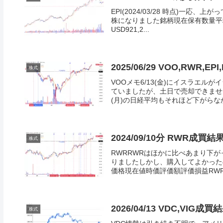
EPI(2024/03/28 時点)一
株になりました銘柄現在保有数量平均取得
USD921,2...
2025/06/29 VOO,RWR,E
株式
VOOメモ6/13(金)にイスラエ
ていましたが、土日で売却できません
(月)の日経平均もそれほど下がらなか
2024/09/10分 RWR成買結
株式
RWRRWRはほかに比べあまり下が
りましたしかし、購入してよかった
価格現在値時価評価額評価損益RWR214
2026/04/13 VDC,VIG成買
株式