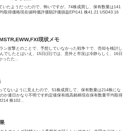
応、上がっていたようだったので、怖いですが、74株成買し、保有数量は141
価格現在値時価評価額評価損益EPI141 株41.21 USD43.16
PI,MSTR,EWW,FXI現状メモ
ルがイラン攻撃とのことで、予想していなかった戦争？で、売却を検討し
でしたとはいえ、15日(日)では、意外と市況は冷静らしく、16日
ったた...
果
ってないように見えたので、51株成買して、保有数量は214株にな
のか連日かなり不明です約定後保有残高銘柄現在保有数量平均取得
 株102...
結果