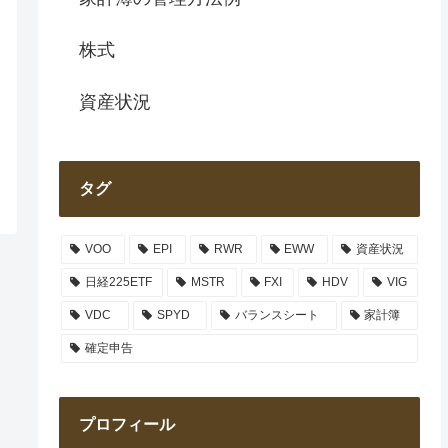
株式
資産状況
タグ
VOO
EPI
RWR
EWW
資産状況
日経225ETF
MSTR
FXI
HDV
VIG
VDC
SPYD
バランスシート
家計簿
確定申告
プロフィール