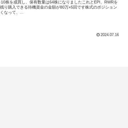
を10株を成買し、保有数量は64株になりましたこれとEPI、RWRを
残り購入できる待機資金の金額が80万×5回です株式のポジション
なって、...
2024.07.16