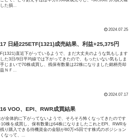
た損...
2024.07.25
7/17 日経225ETF(1321)成売結果、利益+25,375円
ETF(1321)直近下がっているようで、まだ大丈夫のような気もします
した3日/9日平均線では下がってきたので、もったいない気もしま
手じまいで70株成買し、残保有数量は22株になりました銘柄売却
ＮＦ...
2024.07.17
07/16 VOO、EPI、RWR成買結果
株が全体的に下がってないようで、そろそろ怖くなってきたのです
を10株を成買し、保有数量は64株になりましたこれとEPI、RWRを
残り購入できる待機資金の金額が80万×5回です株式のポジション
なって、...