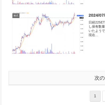
2024/0
株式
日経225E
し保有数量
いたようで
現在...
次
1