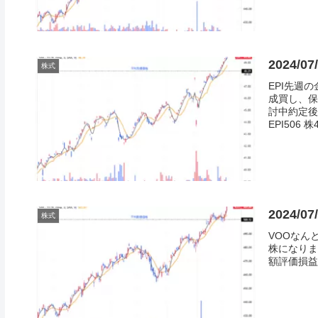
2024/0
株式
EPI先週
成買し、保
討中約定後
EPI506 株48
2024/0
株式
VOOなん
株になりま
額評価損益VOO