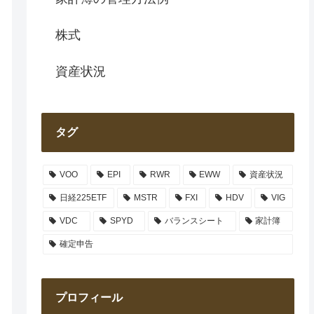
株式
資産状況
タグ
VOO
EPI
RWR
EWW
資産状況
日経225ETF
MSTR
FXI
HDV
VIG
VDC
SPYD
バランスシート
家計簿
確定申告
プロフィール