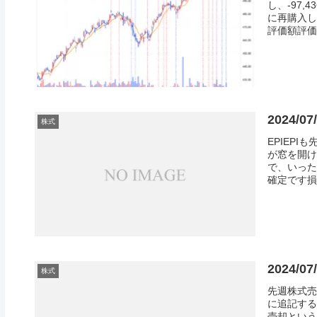
し、-97
に再購入し
評価額評価損
2024/0
株式
EPIEP
が窓を開け
で、いった
確定です損切
2024/
株式
先週株式売
に追記する
売却という