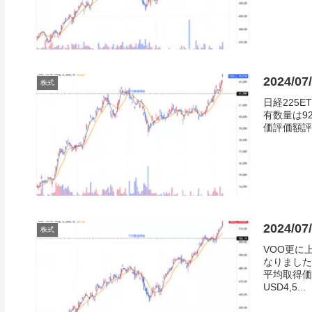
2024/0
株式
日経225E
有数量は9
価評価額評価損
2024/
株式
VOO更に
なりました
平均取得価格
USD4,5...