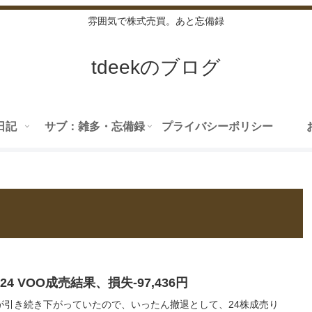
雰囲気で株式売買。あと忘備録
tdeekのブログ
日記
サブ：雑多・忘備録
プライバシーポリシー
7/24 VOO成売結果、損失-97,436円
Oが引き続き下がっていたので、いったん撤退として、24株成売り