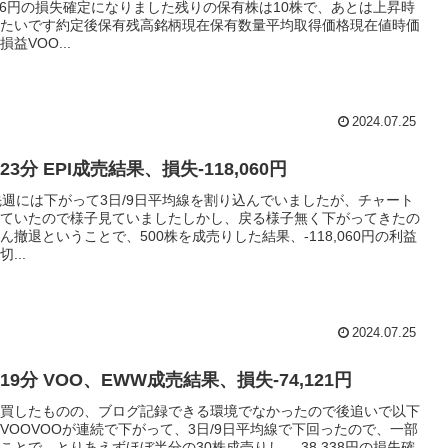
,436円の損失確定になりました残りの保有株は10株で、あとは上昇時
たいです約定後保有残高銘柄現在保有数量平均取得価格現在値時価
益VOO...
2024.07.25
7/23分 EPI成売結果、損失-118,060円
Iも先週には下がって3日/9日平均線を割り込んでいましたが、チャート
ていたので様子見ていましたしかし、戻る様子無く下がってきたの
ん撤退ということで、500株を成売りした結果、-118,060円の利益
...
2024.07.25
07/19分 VOO、EWW成売結果、損失-74,121円
買したものの、ブログ記録できる環境でなかったので後追いで以下
VOOVOOが連続で下がって、3日/9日平均線で下回ったので、一部
ことで、とりあえずほぼ半分の30株成売りし、-38,338円の損失確