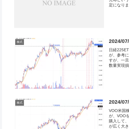
定になりまし
2024/0
株式
日経225
が、参考に
すが、一旦
数量実現損益
2024/
株式
VOO米国
が、VOO
購入して、
が広く大きく