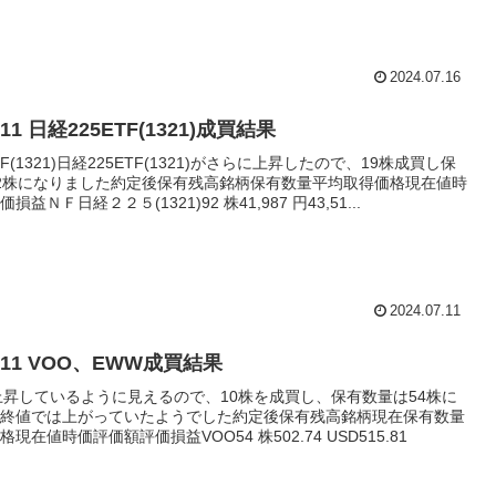
2024.07.16
7/11 日経225ETF(1321)成買結果
TF(1321)日経225ETF(1321)がさらに上昇したので、19株成買し保
2株になりました約定後保有残高銘柄保有数量平均取得価格現在値時
益ＮＦ日経２２５(1321)92 株41,987 円43,51...
2024.07.11
07/11 VOO、EWW成買結果
上昇しているように見えるので、10株を成買し、保有数量は54株に
終値では上がっていたようでした約定後保有残高銘柄現在保有数量
現在値時価評価額評価損益VOO54 株502.74 USD515.81