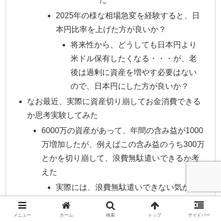
2025年の様な相場急変を経験すると、日
本円比率を上げた方が良いか？
将来性から、どうしても日本円より
米ドル保有したくなる・・・が、老
後は過剰に資産を増やす必要はない
ので、日本円にした方が良いか？
なお最近、実際に資産切り崩してお金消費できる
か思考実験してみた
6000万の資産があって、年間の含み益が1000
万増加したが、例えばこの含み益のうち300万
とかを切り崩して、浪費無駄遣いできるか考
えた
実際には、浪費無駄遣いできない気がし
た・・・
お金を貯めたり投資するのに能力が必要とす
メニュー
ホーム
検索
トップ
サイドバー